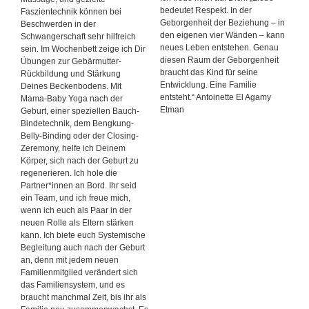
bedeutet Respekt. In der
Faszientechnik können bei
Geborgenheit der Beziehung – in
Beschwerden in der
den eigenen vier Wänden – kann
Schwangerschaft sehr hilfreich
neues Leben entstehen. Genau
sein. Im Wochenbett zeige ich Dir
diesen Raum der Geborgenheit
Übungen zur Gebärmutter-
braucht das Kind für seine
Rückbildung und Stärkung
Entwicklung. Eine Familie
Deines Beckenbodens. Mit
entsteht.“ Antoinette El Agamy
Mama-Baby Yoga nach der
Etman
Geburt, einer speziellen Bauch-
Bindetechnik, dem Bengkung-
Belly-Binding oder der Closing-
Zeremony, helfe ich Deinem
Körper, sich nach der Geburt zu
regenerieren. Ich hole die
Partner*innen an Bord. Ihr seid
ein Team, und ich freue mich,
wenn ich euch als Paar in der
neuen Rolle als Eltern stärken
kann. Ich biete euch Systemische
Begleitung auch nach der Geburt
an, denn mit jedem neuen
Familienmitglied verändert sich
das Familiensystem, und es
braucht manchmal Zeit, bis ihr als