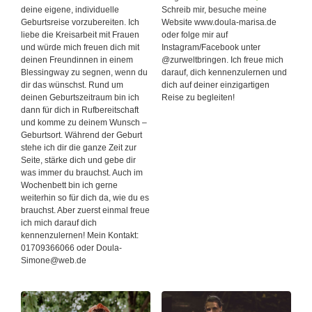
deine eigene, individuelle
Schreib mir, besuche meine
Geburtsreise vorzubereiten. Ich
Website www.doula-marisa.de
liebe die Kreisarbeit mit Frauen
oder folge mir auf
und würde mich freuen dich mit
Instagram/Facebook unter
deinen Freundinnen in einem
@zurweltbringen. Ich freue mich
Blessingway zu segnen, wenn du
darauf, dich kennenzulernen und
dir das wünschst. Rund um
dich auf deiner einzigartigen
deinen Geburtszeitraum bin ich
Reise zu begleiten!
dann für dich in Rufbereitschaft
und komme zu deinem Wunsch –
Geburtsort. Während der Geburt
stehe ich dir die ganze Zeit zur
Seite, stärke dich und gebe dir
was immer du brauchst. Auch im
Wochenbett bin ich gerne
weiterhin so für dich da, wie du es
brauchst. Aber zuerst einmal freue
ich mich darauf dich
kennenzulernen! Mein Kontakt:
01709366066 oder Doula-
Simone@web.de