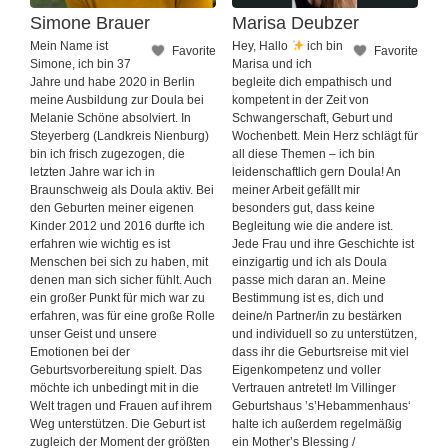
Simone Brauer
Marisa Deubzer
Mein Name ist
Hey, Hallo
ich bin
Favorite
Favorite
Simone, ich bin 37
Marisa und ich
Jahre und habe 2020 in Berlin
begleite dich empathisch und
meine Ausbildung zur Doula bei
kompetent in der Zeit von
Melanie Schöne absolviert. In
Schwangerschaft, Geburt und
Steyerberg (Landkreis Nienburg)
Wochenbett. Mein Herz schlägt für
bin ich frisch zugezogen, die
all diese Themen – ich bin
letzten Jahre war ich in
leidenschaftlich gern Doula! An
Braunschweig als Doula aktiv. Bei
meiner Arbeit gefällt mir
den Geburten meiner eigenen
besonders gut, dass keine
Kinder 2012 und 2016 durfte ich
Begleitung wie die andere ist.
erfahren wie wichtig es ist
Jede Frau und ihre Geschichte ist
Menschen bei sich zu haben, mit
einzigartig und ich als Doula
denen man sich sicher fühlt. Auch
passe mich daran an. Meine
ein großer Punkt für mich war zu
Bestimmung ist es, dich und
erfahren, was für eine große Rolle
deine/n Partner/in zu bestärken
unser Geist und unsere
und individuell so zu unterstützen,
Emotionen bei der
dass ihr die Geburtsreise mit viel
Geburtsvorbereitung spielt. Das
Eigenkompetenz und voller
möchte ich unbedingt mit in die
Vertrauen antretet! Im Villinger
Welt tragen und Frauen auf ihrem
Geburtshaus ’s’Hebammenhaus‘
Weg unterstützen. Die Geburt ist
halte ich außerdem regelmäßig
zugleich der Moment der größten
ein Mother’s Blessing /