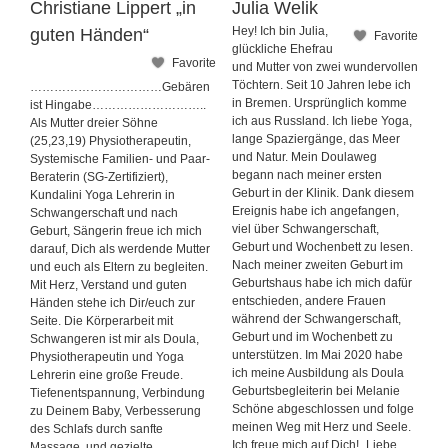
Christiane Lippert „in
Julia Welik
Hey! Ich bin Julia,
guten Händen“
Favorite
glückliche Ehefrau
Favorite
und Mutter von zwei wundervollen
Töchtern. Seit 10 Jahren lebe ich
……………………………Gebären
in Bremen. Ursprünglich komme
ist Hingabe………………………..
ich aus Russland. Ich liebe Yoga,
Als Mutter dreier Söhne
lange Spaziergänge, das Meer
(25,23,19) Physiotherapeutin,
und Natur. Mein Doulaweg
Systemische Familien- und Paar-
begann nach meiner ersten
Beraterin (SG-Zertifiziert),
Geburt in der Klinik. Dank diesem
Kundalini Yoga Lehrerin in
Ereignis habe ich angefangen,
Schwangerschaft und nach
viel über Schwangerschaft,
Geburt, Sängerin freue ich mich
Geburt und Wochenbett zu lesen.
darauf, Dich als werdende Mutter
Nach meiner zweiten Geburt im
und euch als Eltern zu begleiten.
Geburtshaus habe ich mich dafür
Mit Herz, Verstand und guten
entschieden, andere Frauen
Händen stehe ich Dir/euch zur
während der Schwangerschaft,
Seite. Die Körperarbeit mit
Geburt und im Wochenbett zu
Schwangeren ist mir als Doula,
unterstützen. Im Mai 2020 habe
Physiotherapeutin und Yoga
ich meine Ausbildung als Doula
Lehrerin eine große Freude.
Geburtsbegleiterin bei Melanie
Tiefenentspannung, Verbindung
Schöne abgeschlossen und folge
zu Deinem Baby, Verbesserung
meinen Weg mit Herz und Seele.
des Schlafs durch sanfte
Ich freue mich auf Dich! „Liebe
Massage, und gezielte