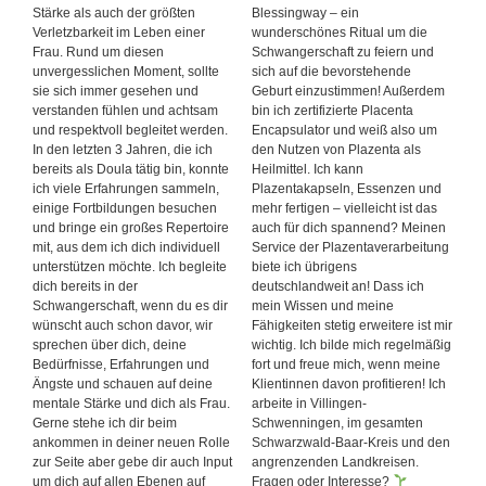
Stärke als auch der größten
Blessingway – ein
Verletzbarkeit im Leben einer
wunderschönes Ritual um die
Frau. Rund um diesen
Schwangerschaft zu feiern und
unvergesslichen Moment, sollte
sich auf die bevorstehende
sie sich immer gesehen und
Geburt einzustimmen! Außerdem
verstanden fühlen und achtsam
bin ich zertifizierte Placenta
und respektvoll begleitet werden.
Encapsulator und weiß also um
In den letzten 3 Jahren, die ich
den Nutzen von Plazenta als
bereits als Doula tätig bin, konnte
Heilmittel. Ich kann
ich viele Erfahrungen sammeln,
Plazentakapseln, Essenzen und
einige Fortbildungen besuchen
mehr fertigen – vielleicht ist das
und bringe ein großes Repertoire
auch für dich spannend? Meinen
mit, aus dem ich dich individuell
Service der Plazentaverarbeitung
unterstützen möchte. Ich begleite
biete ich übrigens
dich bereits in der
deutschlandweit an! Dass ich
Schwangerschaft, wenn du es dir
mein Wissen und meine
wünscht auch schon davor, wir
Fähigkeiten stetig erweitere ist mir
sprechen über dich, deine
wichtig. Ich bilde mich regelmäßig
Bedürfnisse, Erfahrungen und
fort und freue mich, wenn meine
Ängste und schauen auf deine
Klientinnen davon profitieren! Ich
mentale Stärke und dich als Frau.
arbeite in Villingen-
Gerne stehe ich dir beim
Schwenningen, im gesamten
ankommen in deiner neuen Rolle
Schwarzwald-Baar-Kreis und den
zur Seite aber gebe dir auch Input
angrenzenden Landkreisen.
um dich auf allen Ebenen auf
Fragen oder Interesse?