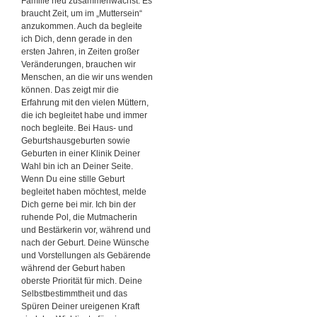
Familie neu zusammenwachst. Es
braucht Zeit, um im „Muttersein“
anzukommen. Auch da begleite
ich Dich, denn gerade in den
ersten Jahren, in Zeiten großer
Veränderungen, brauchen wir
Menschen, an die wir uns wenden
können. Das zeigt mir die
Erfahrung mit den vielen Müttern,
die ich begleitet habe und immer
noch begleite. Bei Haus- und
Geburtshausgeburten sowie
Geburten in einer Klinik Deiner
Wahl bin ich an Deiner Seite.
Wenn Du eine stille Geburt
begleitet haben möchtest, melde
Dich gerne bei mir. Ich bin der
ruhende Pol, die Mutmacherin
und Bestärkerin vor, während und
nach der Geburt. Deine Wünsche
und Vorstellungen als Gebärende
während der Geburt haben
oberste Priorität für mich. Deine
Selbstbestimmtheit und das
Spüren Deiner ureigenen Kraft