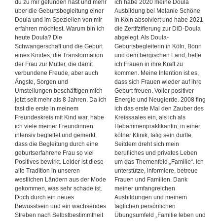
du zu mir gefunden hast und mehr
ich habe 2020 meine Doula
über die Geburtsbegleitung einer
Ausbildung bei Melanie Schöne
Doula und im Speziellen von mir
in Köln absolviert und habe 2021
erfahren möchtest. Warum bin ich
die Zertifzifierung zur DiD-Doula
heute Doula? Die
abgelegt. Als Doula-
Schwangerschaft und die Geburt
Geburtsbegleiterin in Köln, Bonn
eines Kindes, die Transformation
und dem bergischen Land, helfe
der Frau zur Mutter, die damit
ich Frauen in ihre Kraft zu
verbundene Freude, aber auch
kommen. Meine Intention ist es,
Ängste, Sorgen und
dass sich Frauen wieder auf ihre
Umstellungen beschäftigen mich
Geburt freuen. Voller positiver
jetzt seit mehr als 8 Jahren. Da ich
Energie und Neugierde. 2008 fing
fast die erste in meinem
ich das erste Mal den Zauber des
Freundeskreis mit Kind war, habe
Kreissaales ein, als ich als
ich viele meiner Freundinnen
Hebammenpraktikantin, in einer
intensiv begleitet und gemerkt,
kölner Klinik, tätig sein durfte.
dass die Begleitung durch eine
Seitdem dreht sich mein
geburtserfahrene Frau so viel
berufliches und privates Leben
Positives bewirkt. Leider ist diese
um das Themenfeld „Familie“. Ich
alte Tradition in unseren
unterstütze, informiere, betreue
westlichen Ländern aus der Mode
Frauen und Familien. Dank
gekommen, was sehr schade ist.
meiner umfangreichen
Doch durch ein neues
Ausbildungen und meinem
Bewusstsein und ein wachsendes
täglichen persönlichen
Streben nach Selbstbestimmtheit
Übungsumfeld „Familie leben und