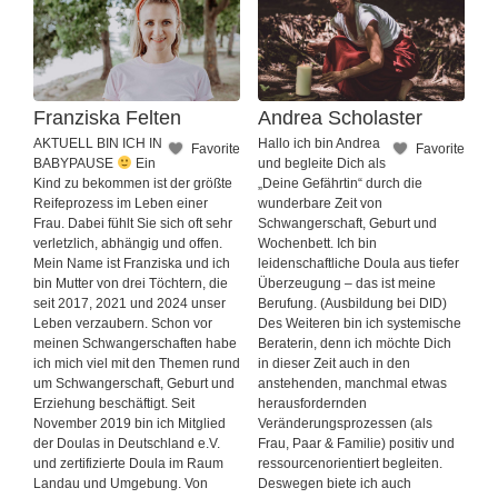
Franziska Felten
Andrea Scholaster
AKTUELL BIN ICH IN
Hallo ich bin Andrea
Favorite
Favorite
BABYPAUSE
Ein
und begleite Dich als
Kind zu bekommen ist der größte
„Deine Gefährtin“ durch die
Reifeprozess im Leben einer
wunderbare Zeit von
Frau. Dabei fühlt Sie sich oft sehr
Schwangerschaft, Geburt und
verletzlich, abhängig und offen.
Wochenbett. Ich bin
Mein Name ist Franziska und ich
leidenschaftliche Doula aus tiefer
bin Mutter von drei Töchtern, die
Überzeugung – das ist meine
seit 2017, 2021 und 2024 unser
Berufung. (Ausbildung bei DID)
Leben verzaubern. Schon vor
Des Weiteren bin ich systemische
meinen Schwangerschaften habe
Beraterin, denn ich möchte Dich
ich mich viel mit den Themen rund
in dieser Zeit auch in den
um Schwangerschaft, Geburt und
anstehenden, manchmal etwas
Erziehung beschäftigt. Seit
herausfordernden
November 2019 bin ich Mitglied
Veränderungsprozessen (als
der Doulas in Deutschland e.V.
Frau, Paar & Familie) positiv und
und zertifizierte Doula im Raum
ressourcenorientiert begleiten.
Landau und Umgebung. Von
Deswegen biete ich auch