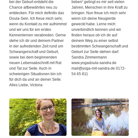
bei der Geburt entsteht die
lieben“ gelingt es mir seit vielen
Chance altbewährtes neu zu
Jahren, Menschen in ihre Kraft zu
entdecken. Für mich definitiv das
bringen. Nun freue ich mich sehr
Doula-Sein. Ich freue mich sehr,
wenn ich deine Neugierde
wenn du Kontakt zu mir aufnimmst
geweckt habe. Lerne mich
und wir uns für ein erstes
unverbindlich kennen und wir
Kennenlernen verabreden. Gerne
finden heraus ob ich dir auf
stehe ich dir und deinem Partner
deinem Weg zu einer selbst
in der aufredenden Zeit rund um
bestimmten Schwangerschaft und
Schwangerschaft und Geburt,
Geburt zur Seite stehen darf.
sowie bei dem beginnenden
Sandra Zimmermann
neuen Lebensabschnitt mit Rat
www.yogadoula-sandra.de
und Tat zur Seite. Auch in
mail@yoga-mit-sandra.de 0172-
schwierigen Situationen bin ich
54 65 811
für dich da und an deiner Seite.
Alles Liebe, Victoria