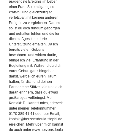
prägendste Ereignis im Leben
einer Frau. So einzigartig,so
kraftvoll und gleichzeitig so
verletzbar, mit keinem anderen
Ereignis zu vergleichen. Darum
sollst du dich rundum geborgen
und gehalten fühlen und die für
dich maßgeschneiderte
Unterstützung erhalten. Da ich
bereits vielen Geburten
bewohnen- und wirken durfte,
bringe ich viel Erfahrung in der
Begleitung mit. Während du dich
eurer Geburt ganz hingeben
darfst, werde ich euren Raum
halten, für dich und deinen
Partner eine Stütze sein und dich
daran erinnern, dass du etwas
großartiges vollbringst. Mein
Kontakt: Du kannst mich jederzeit
unter meiner Telefonnummer
0170 389 41 41 oder per Email,
kontakt@herzensdoula-stephi.de,
erreichen. Mehr über mich kannst
du auch unter www.herzensdoula-