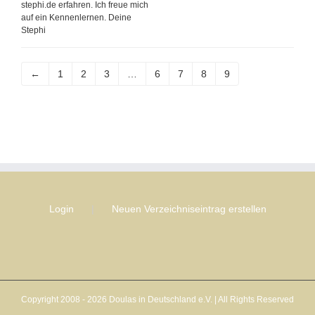
stephi.de erfahren. Ich freue mich
auf ein Kennenlernen. Deine
Stephi
←
1
2
3
…
6
7
8
9
Login
Neuen Verzeichniseintrag erstellen
Copyright 2008 - 2026 Doulas in Deutschland e.V. | All Rights Reserved