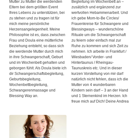
Mutter zu Mutter die werdenden
Begleitung im Wochenbett an –
Eltern bei dem größten Event
zusätzlich und ergänzend zur
Ihres Lebens zu unterstützen, bei
wertvollen Hebammenarbeit. Und
zu stehen und zu tragen ist für
ich gebe Mom-to-Be Circles/
mich meine persönliche
Frauenkreise für Schwangere und
Herzensangelegenheit. Meine
Blessingways – wunderschöne
Philosophie ist es, dass zwischen
Rituale um die Schwangerschaft
Frau und Doula eine mütterliche
zu feiern oder einfach mal zur
Beziehung entsteht, so dass sich
Ruhe zu kommen und sich Zeit zu
die werdende Mutter durch mich
nehmen. Ich arbeite in Frankfurt /
in ihre Schwangerschaft, Geburt
Wiesbaden/ Vorder- und
und im Wochenbett gehalten und
Hintertaunus / Rheingau-
geborgen fühlt. Als Doula biete ich
Taunuskreis etc. Und in dieser
dir Schwangerschaftsbegleitung,
kurzen Vorstellung von mir darf
Geburtsbegleitung,
natürlich nicht fehlen, dass ich die
Wochenbettbegleitung,
Mutter von 4 wunderbaren
Schwangerenmassage und
Kindern sein darf – 3 an der Hand
Blessing Way an.
und 1 Sternenkind im Herzen. Ich
freue mich auf Dich! Deine Andrea