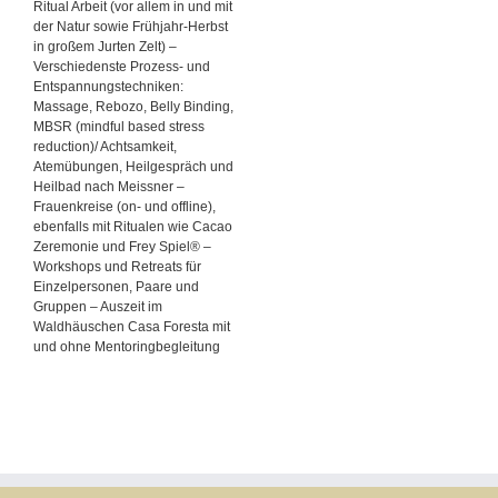
Ritual Arbeit (vor allem in und mit
der Natur sowie Frühjahr-Herbst
in großem Jurten Zelt) –
Verschiedenste Prozess- und
Entspannungstechniken:
Massage, Rebozo, Belly Binding,
MBSR (mindful based stress
reduction)/ Achtsamkeit,
Atemübungen, Heilgespräch und
Heilbad nach Meissner –
Frauenkreise (on- und offline),
ebenfalls mit Ritualen wie Cacao
Zeremonie und Frey Spiel® –
Workshops und Retreats für
Einzelpersonen, Paare und
Gruppen – Auszeit im
Waldhäuschen Casa Foresta mit
und ohne Mentoringbegleitung