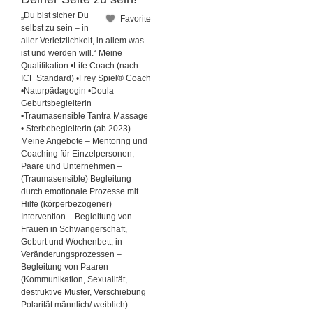
„Du bist sicher Du
Favorite
selbst zu sein – in
aller Verletzlichkeit, in allem was
ist und werden will.“ Meine
Qualifikation •Life Coach (nach
ICF Standard) •Frey Spiel® Coach
•Naturpädagogin •Doula
Geburtsbegleiterin
•Traumasensible Tantra Massage
• Sterbebegleiterin (ab 2023)
Meine Angebote – Mentoring und
Coaching für Einzelpersonen,
Paare und Unternehmen –
(Traumasensible) Begleitung
durch emotionale Prozesse mit
Hilfe (körperbezogener)
Intervention – Begleitung von
Frauen in Schwangerschaft,
Geburt und Wochenbett, in
Veränderungsprozessen –
Begleitung von Paaren
(Kommunikation, Sexualität,
destruktive Muster, Verschiebung
Polarität männlich/ weiblich) –